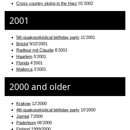
Cross country skiing in the Harz
01'2002
2001
5th quakosekistical birthday party
11'2001
Bristol
9/10'2001
Radtour mit Claudie
8'2001
Haarlem
5'2001
Florida
4'2001
Mallorca
3'2001
2000 and older
Krakow
12'2000
4th quakosekistical birthday party
10'2000
Jamtal
7'2000
Paderborn
06'2000
Finland
1999/2000