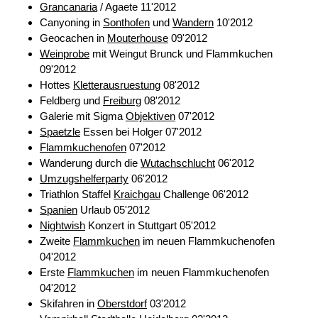
Grancanaria
/ Agaete 11'2012
Canyoning in
Sonthofen
und
Wandern
10'2012
Geocachen in
Mouterhouse
09'2012
Weinprobe
mit Weingut Brunck und Flammkuchen
09'2012
Hottes
Kletterausruestung
08'2012
Feldberg und
Freiburg
08'2012
Galerie mit Sigma
Objektiven
07'2012
Spaetzle
Essen bei Holger 07'2012
Flammkuchenofen
07'2012
Wanderung durch die
Wutachschlucht
06'2012
Umzugshelferparty
06'2012
Triathlon Staffel
Kraichgau
Challenge 06'2012
Spanien
Urlaub 05'2012
Nightwish
Konzert in Stuttgart 05'2012
Zweite
Flammkuchen
im neuen Flammkuchenofen
04'2012
Erste
Flammkuchen
im neuen Flammkuchenofen
04'2012
Skifahren in
Oberstdorf
03'2012