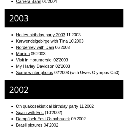
Carrera Bahn
01'2004
2003
Hottes birthday party 2003
11'2003
Karwendelgebirge with Tiina
10'2003
Norderney with Dani
06'2003
Munich
05'2003
Visit in Horumersiel
02'2003
My Harley Davidson
02'2003
Some winter photos
02'2003 (with Uwes Olympus C50)
2002
6th quakosekistical birthday party
11'2002
Spain with Eric
(10'2002)
Dampflock Fest Osnabrueck
09'2002
Brasil pictures
04'2002