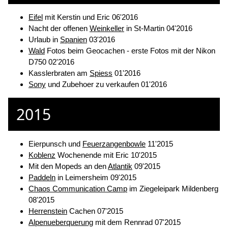
Eifel
mit Kerstin und Eric 06'2016
Nacht der offenen
Weinkeller
in St-Martin 04'2016
Urlaub in
Spanien
03'2016
Wald
Fotos beim Geocachen - erste Fotos mit der Nikon
D750 02'2016
Kasslerbraten am
Spiess
01'2016
Sony
und Zubehoer zu verkaufen 01'2016
2015
Eierpunsch und
Feuerzangenbowle
11'2015
Koblenz
Wochenende mit Eric 10'2015
Mit den Mopeds an den
Atlantik
09'2015
Paddeln
in Leimersheim 09'2015
Chaos Communication Camp
im Ziegeleipark Mildenberg
08'2015
Herrenstein
Cachen 07'2015
Alpenueberquerung
mit dem Rennrad 07'2015