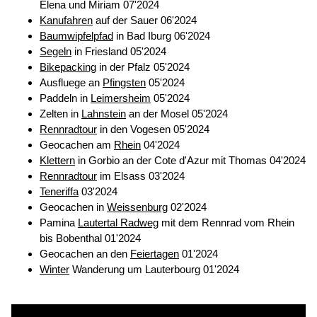
Elena und Miriam 07'2024
Kanufahren
auf der Sauer 06'2024
Baumwipfelpfad
in Bad Iburg 06'2024
Segeln
in Friesland 05'2024
Bikepacking
in der Pfalz 05'2024
Ausfluege an
Pfingsten
05'2024
Paddeln in
Leimersheim
05'2024
Zelten in
Lahnstein
an der Mosel 05'2024
Rennradtour
in den Vogesen 05'2024
Geocachen am
Rhein
04'2024
Klettern
in Gorbio an der Cote d'Azur mit Thomas 04'2024
Rennradtour
im Elsass 03'2024
Teneriffa
03'2024
Geocachen in
Weissenburg
02'2024
Pamina
Lautertal Radweg
mit dem Rennrad vom Rhein
bis Bobenthal 01'2024
Geocachen an den
Feiertagen
01'2024
Winter
Wanderung um Lauterbourg 01'2024