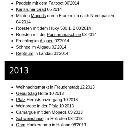
Paddeln mit dem
Faltboot
06'2014
Karlsruher Grad
05'2014
Mit den
Mopeds
durch Frankreich nach Nordspanien
04'2014
Roesten mit dem Huky 500
1
,
2
03'2014
Roesten mit der
Popcornmaschine
03'2014
Fruehling im
Allgaeu
03'2014
Schnee im
Allgaeu
02'2014
Reptilium
in Landau 01'2014
2013
Weihnachtsmarkt in
Freudenstadt
12'2013
Geburtstag
Hotte 10'2013
Pfalz
Herbstspaziergang 10'2013
Weinprobe
in der Pfalz 10'2013
Camargue
mit den Mopeds 09'2013
Schweinshaxe
im Holzofen 08'2013
Ohm
Hackercamp in Holland 08'2013