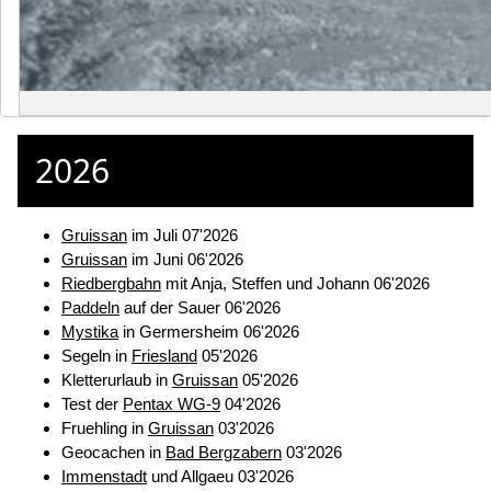
2026
Gruissan
im Juli 07'2026
Gruissan
im Juni 06'2026
Riedbergbahn
mit Anja, Steffen und Johann 06'2026
Paddeln
auf der Sauer 06'2026
Mystika
in Germersheim 06'2026
Segeln in
Friesland
05'2026
Kletterurlaub in
Gruissan
05'2026
Test der
Pentax WG-9
04'2026
Fruehling in
Gruissan
03'2026
Geocachen in
Bad Bergzabern
03'2026
Immenstadt
und Allgaeu 03'2026