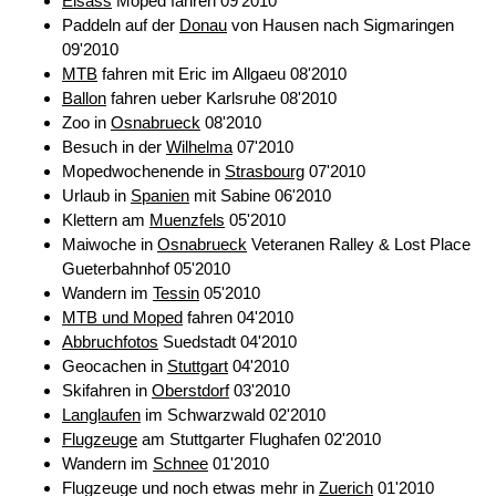
Elsass
Moped fahren 09'2010
Paddeln auf der
Donau
von Hausen nach Sigmaringen
09'2010
MTB
fahren mit Eric im Allgaeu 08'2010
Ballon
fahren ueber Karlsruhe 08'2010
Zoo in
Osnabrueck
08'2010
Besuch in der
Wilhelma
07'2010
Mopedwochenende in
Strasbourg
07'2010
Urlaub in
Spanien
mit Sabine 06'2010
Klettern am
Muenzfels
05'2010
Maiwoche in
Osnabrueck
Veteranen Ralley & Lost Place
Gueterbahnhof 05'2010
Wandern im
Tessin
05'2010
MTB und Moped
fahren 04'2010
Abbruchfotos
Suedstadt 04'2010
Geocachen in
Stuttgart
04'2010
Skifahren in
Oberstdorf
03'2010
Langlaufen
im Schwarzwald 02'2010
Flugzeuge
am Stuttgarter Flughafen 02'2010
Wandern im
Schnee
01'2010
Flugzeuge und noch etwas mehr in
Zuerich
01'2010