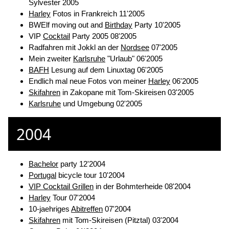
Sylvester 2005
Harley
Fotos in Frankreich 11'2005
BWElf moving out and
Birthday
Party 10'2005
VIP
Cocktail
Party 2005 08'2005
Radfahren mit Jokkl an der
Nordsee
07'2005
Mein zweiter
Karlsruhe
"Urlaub" 06'2005
BAFH
Lesung auf dem Linuxtag 06'2005
Endlich mal neue Fotos von meiner
Harley
06'2005
Skifahren
in Zakopane mit Tom-Skireisen 03'2005
Karlsruhe
und Umgebung 02'2005
2004
Bachelor
party 12'2004
Portugal
bicycle tour 10'2004
VIP Cocktail Grillen
in der Bohmterheide 08'2004
Harley
Tour 07'2004
10-jaehriges
Abitreffen
07'2004
Skifahren
mit Tom-Skireisen (Pitztal) 03'2004