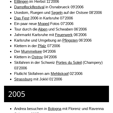
Ettlingen
im Herbst 11'2006
Dampflocklfestival
in Osnabrueck 09'2006
Usedom, Ruegen und
Segeln
auf der Ostsee 08'2006
Das Fest
2006 in Karlsruhe 07'2006
Ein paar neue
Moped
Fotos 07'2006
Tour durch die
Alpen
und Schwaben 06'2006
Jahrmarkt Karlsruhe mit
Feuerwerk
06'2006
Karlsruhe und Umgebung an
Pfingsten
06'2006
Klettern in der
Pfalz
07'2006
Der
Mummelsee
04'2006
Klettern in
Ostrov
04'2006
Skifahren in der Schweiz
Portes du Soleil
(Champery)
03'2006
Flutlicht Skifahren am
Mehliskopf
02'2006
Strassburg
mit Jokkl 01'2006
2005
Andrea besuchen in
Bologna
mit Florenz und Ravenna