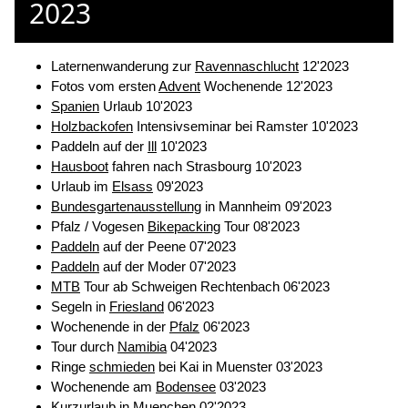
2023
Laternenwanderung zur
Ravennaschlucht
12'2023
Fotos vom ersten
Advent
Wochenende 12'2023
Spanien
Urlaub 10'2023
Holzbackofen
Intensivseminar bei Ramster 10'2023
Paddeln auf der
Ill
10'2023
Hausboot
fahren nach Strasbourg 10'2023
Urlaub im
Elsass
09'2023
Bundesgartenausstellung
in Mannheim 09'2023
Pfalz / Vogesen
Bikepacking
Tour 08'2023
Paddeln
auf der Peene 07'2023
Paddeln
auf der Moder 07'2023
MTB
Tour ab Schweigen Rechtenbach 06'2023
Segeln in
Friesland
06'2023
Wochenende in der
Pfalz
06'2023
Tour durch
Namibia
04'2023
Ringe
schmieden
bei Kai in Muenster 03'2023
Wochenende am
Bodensee
03'2023
Kurzurlaub in
Muenchen
02'2023