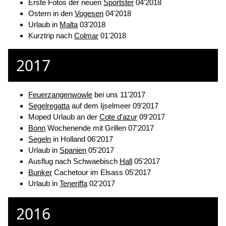
Erste Fotos der neuen
Sportster
04'2018
Ostern in den
Vogesen
04'2018
Urlaub in
Malta
03'2018
Kurztrip nach
Colmar
01'2018
2017
Feuerzangenwowle
bei uns 11'2017
Segelregatta
auf dem Ijselmeer 09'2017
Moped Urlaub an der
Cote d'azur
09'2017
Bonn
Wochenende mit Grillen 07'2017
Segeln
in Holland 06'2017
Urlaub in
Spanien
05'2017
Ausflug nach Schwaebisch
Hall
05'2017
Bunker
Cachetour im Elsass 05'2017
Urlaub in
Teneriffa
02'2017
2016