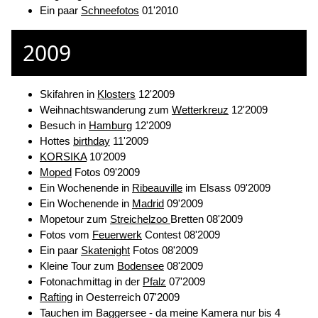
Ein paar
Schneefotos
01'2010
2009
Skifahren in
Klosters
12'2009
Weihnachtswanderung zum
Wetterkreuz
12'2009
Besuch in
Hamburg
12'2009
Hottes
birthday
11'2009
KORSIKA
10'2009
Moped
Fotos 09'2009
Ein Wochenende in
Ribeauville
im Elsass 09'2009
Ein Wochenende in
Madrid
09'2009
Mopetour zum
Streichelzoo
Bretten 08'2009
Fotos vom
Feuerwerk
Contest 08'2009
Ein paar
Skatenight
Fotos 08'2009
Kleine Tour zum
Bodensee
08'2009
Fotonachmittag in der
Pfalz
07'2009
Rafting
in Oesterreich 07'2009
Tauchen im Baggersee - da meine Kamera nur bis 4