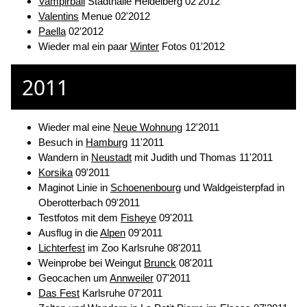
Vampirball
Stadthalle Heidelberg 02'2012
Valentins
Menue 02'2012
Paella
02'2012
Wieder mal ein paar
Winter
Fotos 01'2012
2011
Wieder mal eine
Neue Wohnung
12'2011
Besuch in
Hamburg
11'2011
Wandern in
Neustadt
mit Judith und Thomas 11'2011
Korsika
09'2011
Maginot Linie in
Schoenenbourg
und Waldgeisterpfad in
Oberotterbach 09'2011
Testfotos mit dem
Fisheye
09'2011
Ausflug in die
Alpen
09'2011
Lichterfest
im Zoo Karlsruhe 08'2011
Weinprobe bei Weingut
Brunck
08'2011
Geocachen um
Annweiler
07'2011
Das Fest
Karlsruhe 07'2011