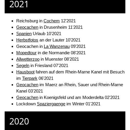
2021
Reichsburg in
Cochem
12'2021
Geocachen
in Drusenheim 11'2021
Spanien
Urlaub 10'2021
Herbstfotos
an der Lauter 10'2021
Geocachen in
La Wanzenau
09'2021
Mopedtour
in die Normandie 08'2021
Allwetterzoo
in Muenster 08'2021
Segeln
in Friesland 07'2021
Hausboot
fahren auf dem Rhein-Marne Kanel mit Besuch
im
Tierpark
06'2021
Geocachen
im Maerz an Rhein, Sauer und Rhein-Marne
Kanel 03'2021
Geocachen
in Koenigsfeld und am Moderdelta 02'2021
Lockdown
Spaziergaenge
im Winter 01'2021
2020