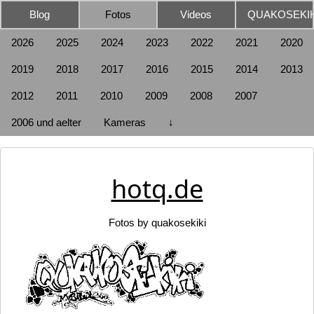
Blog
Fotos
Videos
QUAKOSEKIK
2026
2025
2024
2023
2022
2021
2020
2019
2018
2017
2016
2015
2014
2013
2012
2011
2010
2009
2008
2007
2006 und aelter
Kameras
↓
hotq.de
Fotos by quakosekiki