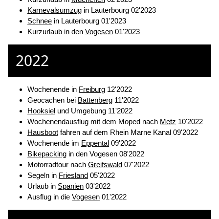
Karnevalsumzug
in Lauterbourg 02'2023
Schnee
in Lauterbourg 01'2023
Kurzurlaub in den
Vogesen
01'2023
2022
Wochenende in
Freiburg
12'2022
Geocachen bei
Battenberg
11'2022
Hooksiel
und Umgebung 11'2022
Wochenendausflug mit dem Moped nach
Metz
10'2022
Hausboot
fahren auf dem Rhein Marne Kanal 09'2022
Wochenende im
Eppental
09'2022
Bikepacking
in den Vogesen 08'2022
Motorradtour nach
Greifswald
07'2022
Segeln in
Friesland
05'2022
Urlaub in
Spanien
03'2022
Ausflug in die
Vogesen
01'2022