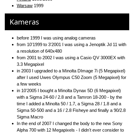
Warsaw
1999
Kameras
before 1999 I was using analog cameras
from 10'1999 to 3'2001 I was using a Jenoptik Jd 11 with
a resolution of 640x480
from 2001 to 2002 I was using a Casio QV 3000EX with
3.3 Megapixel
in 2003 I upgraded to a Minolta DImage 7i (5 Megapixel)
after I used Uwes Olympus C50 Zoom (5 Megapixel) for
a few weeks
in 10'2005 I bought a Minolta Dynax 5D (6 Megapixel)
with a Sigma 24-60 / 2.8 and a Tamron 18-200 - by the
time I added a Minolta 50 / 1.7, a Sigma 28 / 1.8 and a
Sigma 50-500 and a 16 / 2.8 Fisheye and finally a 90/2.8
Sigma Macro
In the end of 2007 I changed the body to the new Sony
Alpha 700 with 12 Megapixels - I didn't ever consider to