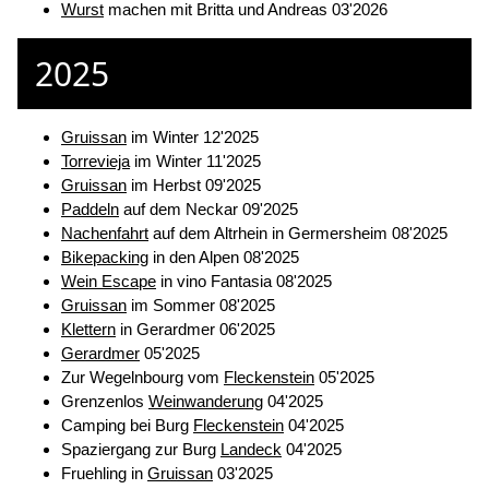
Wurst
machen mit Britta und Andreas 03'2026
2025
Gruissan
im Winter 12'2025
Torrevieja
im Winter 11'2025
Gruissan
im Herbst 09'2025
Paddeln
auf dem Neckar 09'2025
Nachenfahrt
auf dem Altrhein in Germersheim 08'2025
Bikepacking
in den Alpen 08'2025
Wein Escape
in vino Fantasia 08'2025
Gruissan
im Sommer 08'2025
Klettern
in Gerardmer 06'2025
Gerardmer
05'2025
Zur Wegelnbourg vom
Fleckenstein
05'2025
Grenzenlos
Weinwanderung
04'2025
Camping bei Burg
Fleckenstein
04'2025
Spaziergang zur Burg
Landeck
04'2025
Fruehling in
Gruissan
03'2025