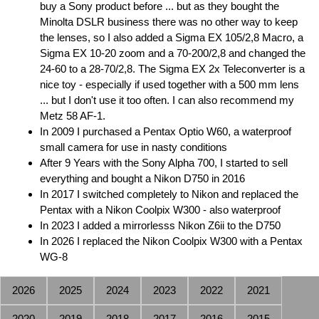
buy a Sony product before ... but as they bought the
Minolta DSLR business there was no other way to keep
the lenses, so I also added a Sigma EX 105/2,8 Macro, a
Sigma EX 10-20 zoom and a 70-200/2,8 and changed the
24-60 to a 28-70/2,8. The Sigma EX 2x Teleconverter is a
nice toy - especially if used together with a 500 mm lens
... but I don't use it too often. I can also recommend my
Metz 58 AF-1.
In 2009 I purchased a Pentax Optio W60, a waterproof
small camera for use in nasty conditions
After 9 Years with the Sony Alpha 700, I started to sell
everything and bought a Nikon D750 in 2016
In 2017 I switched completely to Nikon and replaced the
Pentax with a Nikon Coolpix W300 - also waterproof
In 2023 I added a mirrorlesss Nikon Z6ii to the D750
In 2026 I replaced the Nikon Coolpix W300 with a Pentax
WG-8
2026
2025
2024
2023
2022
2021
2020
2019
2018
2017
2016
2015