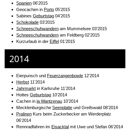
Spanien
06'2015
Geocachen in
Porto
05'2015
Sabines
Geburtstag
04'2015
Schokolade
03'2015
Schneeschuhwandern
am Mummelsee 03'2015
Schneeschuhwandern
am Feldberg 02'2015
Kurzurlaub in der
Eiffel
01'2015
2014
Eierpunsch und
Feuerzangenbowle
12'2014
Herbst
11'2014
Jahrmarkt
in Karlsruhe 11'2014
Hottes
Geburtstag
10'2014
Cachen in
la Wantzenau
10'2014
Mecklenburgische
Seenplatte
und Greifswald 08'2014
Pralinen
Kurs beim Zuckerbecker am Werderplatz
06'2014
Rennradfahren im
Eisacktal
mit Uwe und Stefan 06'2014