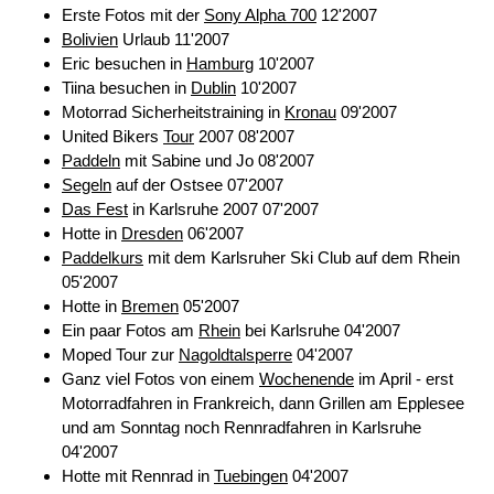
Erste Fotos mit der
Sony Alpha 700
12'2007
Bolivien
Urlaub 11'2007
Eric besuchen in
Hamburg
10'2007
Tiina besuchen in
Dublin
10'2007
Motorrad Sicherheitstraining in
Kronau
09'2007
United Bikers
Tour
2007 08'2007
Paddeln
mit Sabine und Jo 08'2007
Segeln
auf der Ostsee 07'2007
Das Fest
in Karlsruhe 2007 07'2007
Hotte in
Dresden
06'2007
Paddelkurs
mit dem Karlsruher Ski Club auf dem Rhein
05'2007
Hotte in
Bremen
05'2007
Ein paar Fotos am
Rhein
bei Karlsruhe 04'2007
Moped Tour zur
Nagoldtalsperre
04'2007
Ganz viel Fotos von einem
Wochenende
im April - erst
Motorradfahren in Frankreich, dann Grillen am Epplesee
und am Sonntag noch Rennradfahren in Karlsruhe
04'2007
Hotte mit Rennrad in
Tuebingen
04'2007