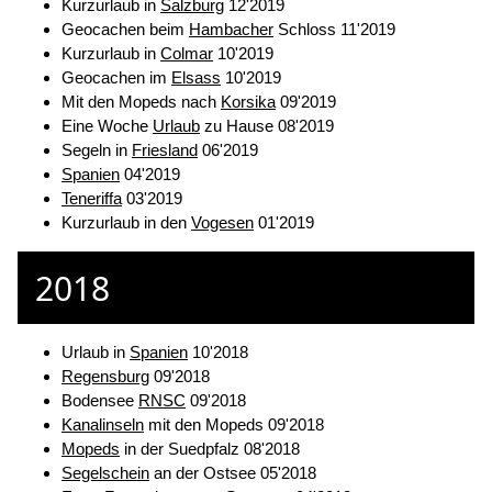
Kurzurlaub in
Salzburg
12'2019
Geocachen beim
Hambacher
Schloss 11'2019
Kurzurlaub in
Colmar
10'2019
Geocachen im
Elsass
10'2019
Mit den Mopeds nach
Korsika
09'2019
Eine Woche
Urlaub
zu Hause 08'2019
Segeln in
Friesland
06'2019
Spanien
04'2019
Teneriffa
03'2019
Kurzurlaub in den
Vogesen
01'2019
2018
Urlaub in
Spanien
10'2018
Regensburg
09'2018
Bodensee
RNSC
09'2018
Kanalinseln
mit den Mopeds 09'2018
Mopeds
in der Suedpfalz 08'2018
Segelschein
an der Ostsee 05'2018