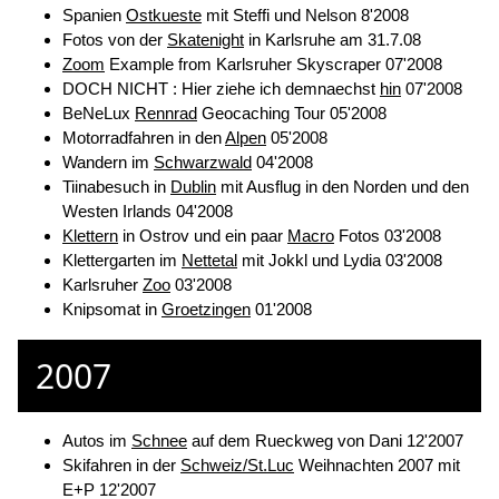
Spanien
Ostkueste
mit Steffi und Nelson 8'2008
Fotos von der
Skatenight
in Karlsruhe am 31.7.08
Zoom
Example from Karlsruher Skyscraper 07'2008
DOCH NICHT : Hier ziehe ich demnaechst
hin
07'2008
BeNeLux
Rennrad
Geocaching Tour 05'2008
Motorradfahren in den
Alpen
05'2008
Wandern im
Schwarzwald
04'2008
Tiinabesuch in
Dublin
mit Ausflug in den Norden und den
Westen Irlands 04'2008
Klettern
in Ostrov und ein paar
Macro
Fotos 03'2008
Klettergarten im
Nettetal
mit Jokkl und Lydia 03'2008
Karlsruher
Zoo
03'2008
Knipsomat in
Groetzingen
01'2008
2007
Autos im
Schnee
auf dem Rueckweg von Dani 12'2007
Skifahren in der
Schweiz/St.Luc
Weihnachten 2007 mit
E+P 12'2007