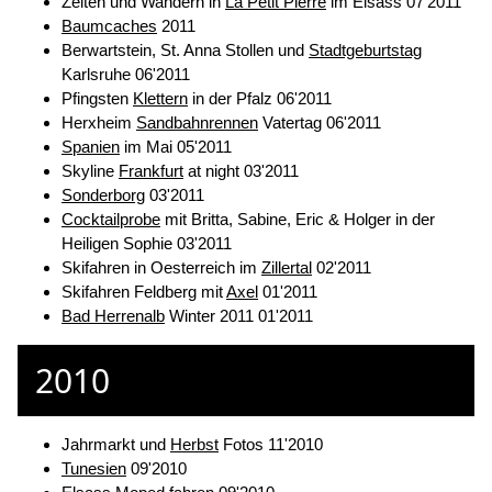
Zelten und Wandern in
La Petit Pierre
im Elsass 07'2011
Baumcaches
2011
Berwartstein, St. Anna Stollen und
Stadtgeburtstag
Karlsruhe 06'2011
Pfingsten
Klettern
in der Pfalz 06'2011
Herxheim
Sandbahnrennen
Vatertag 06'2011
Spanien
im Mai 05'2011
Skyline
Frankfurt
at night 03'2011
Sonderborg
03'2011
Cocktailprobe
mit Britta, Sabine, Eric & Holger in der
Heiligen Sophie 03'2011
Skifahren in Oesterreich im
Zillertal
02'2011
Skifahren Feldberg mit
Axel
01'2011
Bad Herrenalb
Winter 2011 01'2011
2010
Jahrmarkt und
Herbst
Fotos 11'2010
Tunesien
09'2010