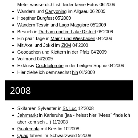
Meter wasserdicht ist, leider keine Fotos 06'2009
Wandern und
Canyoning
im Allgaeu 06'2009
Hoepfner
Burgfest
05'2009
Wandern
Tessin
und Lago Maggiore 05'2009
Besuch in
Durham und im Lake District
05'2009
Ein paar Tage in
Mainz und Wiesbaden
04'2009
Mit Axel und Jokkl im
ZKM
04'2009
Geocachen und
Klettern
in der Pfalz 04'2009
Vollmond
04'2009
Exklusiv
Cocktailprobe
in der heiligen Sophie 04'2009
Hier ziehe ich demnaechst
hin
01'2009
2008
Skifahren Sylvester in
St. Luc
12'2008
Jahrmarkt
in Karlsruhe (jaa - heisst hier "Mess" finde ich
aber komisch ...) 11'2008
Guatemala
mit Kerstin 10'2008
Quad
fahren im Schwarzwald 9'2008