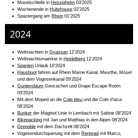
Moselschleife in
Hessigheim
03'2025
Wochenende in
Hultehouse
02'2025
Spaziergang am
Rhein
01'2025
2024
Weihnachten in
Gruissan
12'2024
Weihnachtsmaerkte in
Heidelberg
12'2024
Spanien
Urlaub 10'2024
Hausboot
fahren auf Rhein Marne Kanal, Meurthe, Mosel
und dem Vogesenkanal 09'2024
Guntersblum
Geocachen und Grape Escape Room
09'2024
Mit dem Moped an die
Cote bleu
und die Cote d'azur
08'2024
Bunker
der Maginot Linie in Lembach mit Sabine 08'2024
Bikepacking
mit Jan und Matthias in den Alpen 08'2024
Grenoble
mit dem Dachzelt 08'2024
Vogesendurchquerung mit dem
Rennrad
mit Marco,