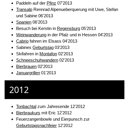
Paddeln auf der
Pfinz
07'2013
Transalp
Rennrad Alpenueberquerung mit Uwe, Stefan
und Sabine 06'2013
Spanien
06'2013
Besuch bei Kerstin in
Regensburg
05'2013
Weinwanderung
in der Pfalz und in Hessen 04'2013
Cabrio
fahren im Elsass 04'2013
Sabines
Geburtstag
03'2013
Skifahren in
Montafon
02'2013
Schneeschuhwandern
02'2013
Bierbrauen
02'2013
Januargrillen
01'2013
2012
Tonbachtal
zum Jahresende 12'2012
Bierbraukurs
mit Eric 12'2012
Feuerzangenbowle und Eierpunsch zur
Geburtstagsnachfeier
12'2012