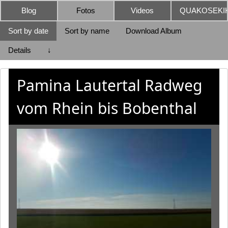
Blog
Fotos
Videos
QUAKOSEKIK
Sort by date
Sort by name
Download Album
Details
↓
Pamina Lautertal Radweg
vom Rhein bis Bobenthal