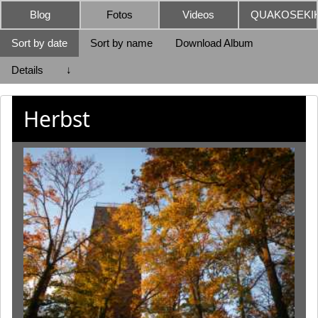
Blog
Fotos
Videos
QUAKOSEKIK
Sort by date
Sort by name
Download Album
Details
↓
Herbst