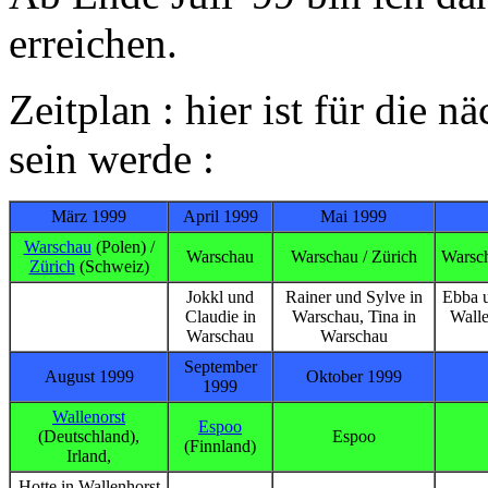
erreichen.
Zeitplan : hier ist für die 
sein werde :
März 1999
April 1999
Mai 1999
Warschau
(Polen) /
Warschau
Warschau / Zürich
Warsch
Zürich
(Schweiz)
Jokkl und
Rainer und Sylve in
Ebba u
Claudie in
Warschau, Tina in
Walle
Warschau
Warschau
September
August 1999
Oktober 1999
1999
Wallenorst
Espoo
(Deutschland),
Espoo
(Finnland)
Irland,
Hotte in Wallenhorst