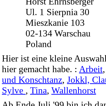
Horst Ehrnsberger
Ul. 1 Sierpnia 30
Mieszkanie 103
02-134 Warschau
Poland
Hier ist eine kleine Auswah
hier gemacht habe. :
Arbeit
und Konschtanz
,
Jokkl, Cla
Sylve
,
Tina
,
Wallenhorst
Ab Ende Juli '99 bin ich da